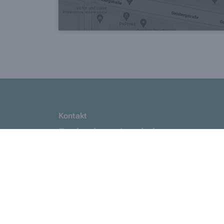
Kontakt
Funkenburg Apotheke
Kaiserstr. 144
,
44135
Dortmund
0231/ 70 09 00 79
0231/ 70 09 00 77
info@funkenburgapotheke.de