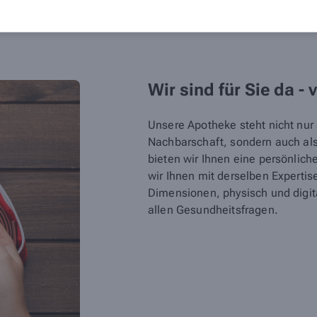
Wir sind für Sie da - 
Unsere Apotheke steht nicht nur a
Nachbarschaft, sondern auch als 
bieten wir Ihnen eine persönlic
wir Ihnen mit derselben Expertis
Dimensionen, physisch und digital
allen Gesundheitsfragen.