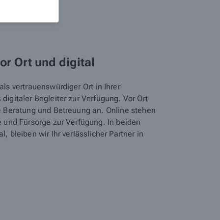
vor Ort und digital
ls vertrauenswürdiger Ort in Ihrer
digitaler Begleiter zur Verfügung. Vor Ort
he Beratung und Betreuung an. Online stehen
e und Fürsorge zur Verfügung. In beiden
, bleiben wir Ihr verlässlicher Partner in