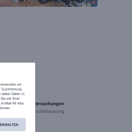
 verwenden wir
rer Zustimmung
te stehen.
t dabei Daten in
ie mit Ihrer
Blutuntersuchungen
 Artikel 49 Abs.
ehmen.
Blutdruckmessung
worth
VERWALTEN