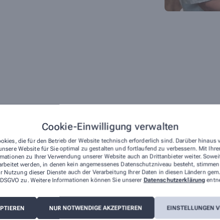
Cookie-Einwilligung verwalten
okies, die für den Betrieb der Website technisch erforderlich sind. Darüber hinaus
nsere Website für Sie optimal zu gestalten und fortlaufend zu verbessern. Mit Ih
mfangreichen Leistungen, durch die wir Ihnen täglich zur Sei
mationen zu Ihrer Verwendung unserer Website auch an Drittanbieter weiter. Sowei
arbeitet werden, in denen kein angemessenes Datenschutzniveau besteht, stimmen S
rpunkt Homöopathie
Schwerpunkt Phytotherapie
r Nutzung dieser Dienste auch der Verarbeitung Ihrer Daten in diesen Ländern gem.
 a DSGVO zu. Weitere Informationen können Sie unserer
Datenschutzerklärung
entn
es Sortiment an
Zusammenarbeit mit der
opathischen Einzelmitteln
Naturheilpraxis Dirk Betten
vor Ort
EPTIEREN
NUR NOTWENDIGE AKZEPTIEREN
EINSTELLUNGEN 